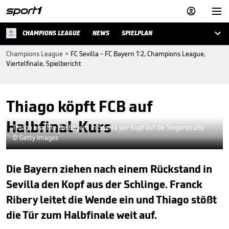



CHAMPIONS LEAGUE
NEWS
SPIELPLAN
Champions League
>
FC Sevilla - FC Bayern 1:2, Champions League,
Viertelfinale, Spielbericht
Thiago köpft FCB auf
Halbfinal-Kurs
Thiago brachte die Bayern in Sevilla per Kopf auf die Siegerstraße
© Getty Images
Die Bayern ziehen nach einem Rückstand in
Sevilla den Kopf aus der Schlinge. Franck
Ribery leitet die Wende ein und Thiago stößt
die Tür zum Halbfinale weit auf.