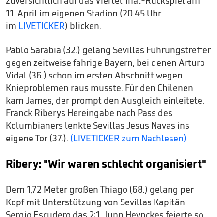
zuversichtlich auf das Viertelfinal-Rückspiel am
11. April im eigenen Stadion (20.45 Uhr
im
LIVETICKER
) blicken.
Pablo Sarabia (32.) gelang Sevillas Führungstreffer
gegen zeitweise fahrige Bayern, bei denen Arturo
Vidal (36.) schon im ersten Abschnitt wegen
Knieproblemen raus musste. Für den Chilenen
kam James, der prompt den Ausgleich einleitete.
Franck Riberys Hereingabe nach Pass des
Kolumbianers lenkte Sevillas Jesus Navas ins
eigene Tor (37.).
(LIVETICKER zum Nachlesen)
Ribery: "Wir waren schlecht organisiert"
Dem 1,72 Meter großen Thiago (68.) gelang per
Kopf mit Unterstützung von Sevillas Kapitän
Sergio Escudero das 2:1. Jupp Heynckes feierte so