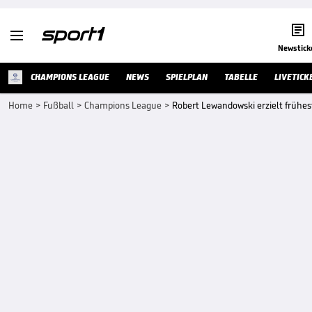


Newstick
CHAMPIONS LEAGUE
NEWS
SPIELPLAN
TABELLE
LIVETICK
Home
>
Fußball
>
Champions League
>
Robert Lewandowski erzielt frühe