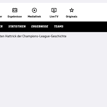




er
Ergebnisse
Mediathek
Live TV
Originals
ER
STATISTIKEN
ERGEBNISSE
TEAMS
sten Hattrick der Champions-League-Geschichte