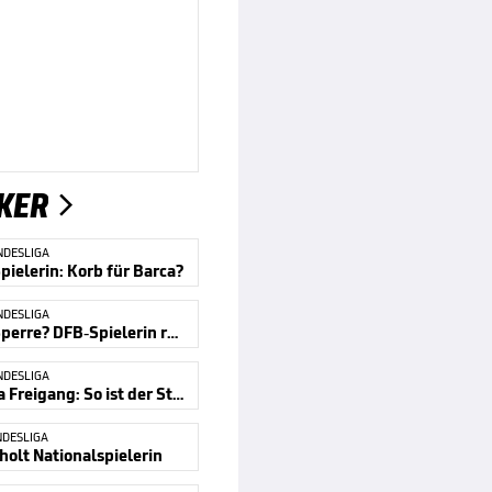
KER

NDESLIGA
pielerin: Korb für Barca?
NDESLIGA
Doping-Sperre? DFB-Spielerin reagiert
NDESLIGA
Fall Laura Freigang: So ist der Stand
DESLIGA
holt Nationalspielerin