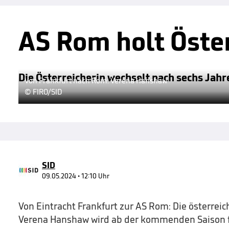
AS Rom holt Öster
Die Österreicherin wechselt nach sechs Jahr
Von Frankfurt nach Rom: Verena Hanshaw
© FIRO/SID
SID
09.05.2024 • 12:10 Uhr
Von Eintracht Frankfurt zur AS Rom: Die österreic
Verena Hanshaw wird ab der kommenden Saison fü