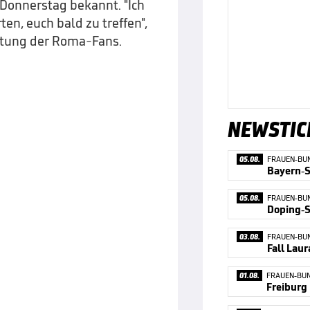
Donnerstag bekannt. "Ich
ten, euch bald zu treffen",
htung der Roma-Fans.
NEWSTIC
05.08.
FRAUEN-BU
Bayern-S
05.08.
FRAUEN-BU
03.08.
FRAUEN-BU
01.08.
FRAUEN-BUN
Freiburg 