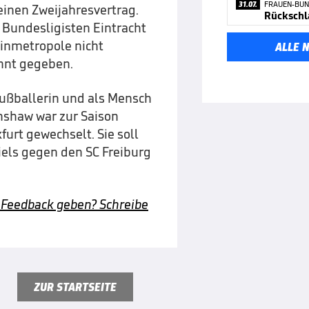
31.07.
FRAUEN-BUN
 einen Zweijahresvertrag.
Rückschla
s Bundesligisten Eintracht
ainmetropole nicht
ALLE 
annt gegeben.
"Fußballerin und als Mensch
anshaw war zur Saison
urt gewechselt. Sie soll
s gegen den SC Freiburg
 Feedback geben? Schreibe
ZUR STARTSEITE