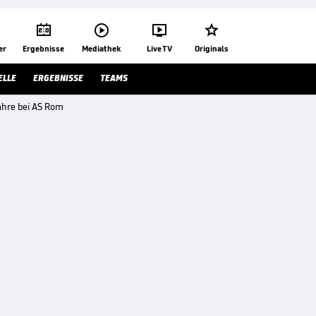




er
Ergebnisse
Mediathek
Live TV
Originals
ELLE
ERGEBNISSE
TEAMS
ahre bei AS Rom