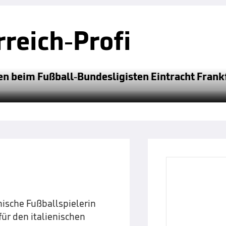
reich-Profi
en beim Fußball-Bundesligisten Eintracht Frankf
hische Fußballspielerin
r den italienischen