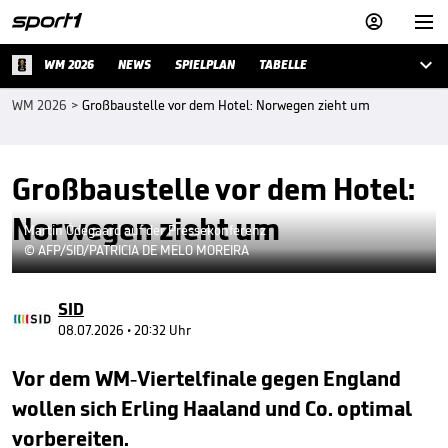



WM 2026
NEWS
SPIELPLAN
TABELLE
WM 2026
>
Großbaustelle vor dem Hotel: Norwegen zieht um
Großbaustelle vor dem Hotel:
Norwegen zieht um
Martin Ödegaard auf der Pressekonferenz
© AFP/SID/PATRICIA DE MELO MOREIRA
SID
08.07.2026 • 20:32 Uhr
Vor dem WM-Viertelfinale gegen England
wollen sich Erling Haaland und Co. optimal
vorbereiten.