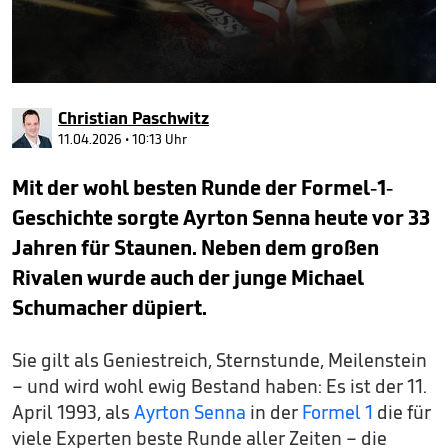
0
seconds
Christian Paschwitz
of
9
11.04.2026 • 10:13 Uhr
minutes,
5
Mit der wohl besten Runde der Formel-1-
seconds
Geschichte sorgte Ayrton Senna heute vor 33
Jahren für Staunen. Neben dem großen
Rivalen wurde auch der junge Michael
Schumacher düpiert.
Sie gilt als Geniestreich, Sternstunde, Meilenstein
– und wird wohl ewig Bestand haben: Es ist der 11.
April 1993, als
Ayrton Senna
in der
Formel 1
die für
viele Experten beste Runde aller Zeiten – die