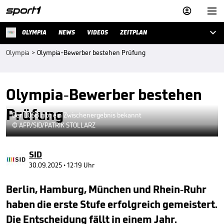



OLYMPIA
NEWS
VIDEOS
ZEITPLAN
Olympia
>
Olympia-Bewerber bestehen Prüfung
Olympia-Bewerber bestehen
Prüfung
Der DOSB gibt ein Zwischenergebnis bekannt
© AFP/SID/PATRIK STOLLARZ
SID
30.09.2025 • 12:19 Uhr
Berlin, Hamburg, München und Rhein-Ruhr
haben die erste Stufe erfolgreich gemeistert.
Die Entscheidung fällt in einem Jahr.