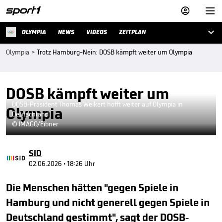



OLYMPIA
NEWS
VIDEOS
ZEITPLAN
Olympia
>
Trotz Hamburg-Nein: DOSB kämpft weiter um Olympia
DOSB kämpft weiter um
DOSB-Präsident Thomas Weikert hofft weiter auf Olympia in
Olympia
Deutschland
© IMAGO/Eibner
SID
02.06.2026 • 18:26 Uhr
Die Menschen hätten "gegen Spiele in
Hamburg und nicht generell gegen Spiele in
Deutschland gestimmt", sagt der DOSB-