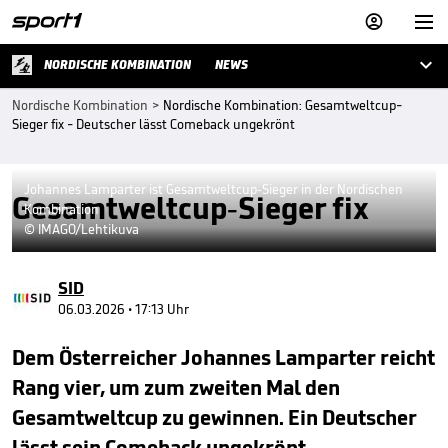



NORDISCHE KOMBINATION
NEWS
Nordische Kombination
>
Nordische Kombination: Gesamtweltcup-
Sieger fix - Deutscher lässt Comeback ungekrönt
Johannes Lamparter ist Gesamtweltcup-Sieger in der Nordischen
Gesamtweltcup-Sieger fix
Kombination
© IMAGO/Lehtikuva
SID
06.03.2026 • 17:13 Uhr
Dem Österreicher Johannes Lamparter reicht
Rang vier, um zum zweiten Mal den
Gesamtweltcup zu gewinnen. Ein Deutscher
lässt sein Comeback ungekrönt.