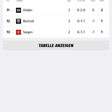
Pl.
Team
Sp.
S-U-N
Diff.
Pkt.
11
Hilden
2
0-2-0
0
2

12
Bocholt
2
0-1-1
-1
1

13
Siegen
2
0-1-1
-1
1

TABELLE ANZEIGEN