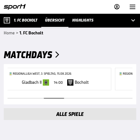



1. FC BOCHOLT
ÜBERSICHT
HIGHLIGHTS
Home
>
1. FC Bocholt
MATCHDAYS

REGIONALLIGA WEST, 3. SPIELTAG, 15.08.2026
REGIONALLIGA
Gladbach II
Bocholt
B
14:00
ALLE SPIELE