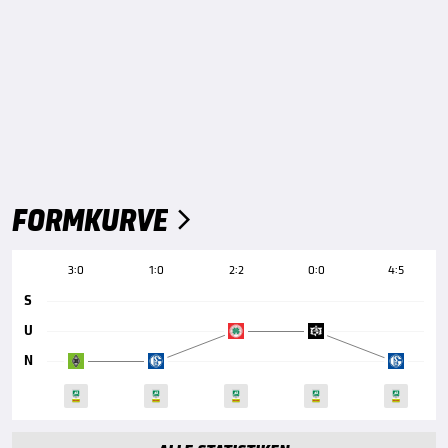
FORMKURVE

3:0
1:0
2:2
0:0
4:5
S
U
N