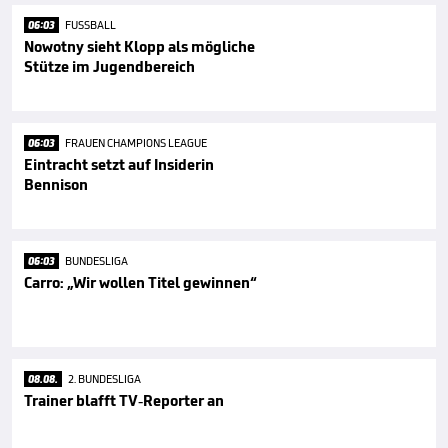
06:03
FUSSBALL
Nowotny sieht Klopp als mögliche
Stütze im Jugendbereich
06:03
FRAUEN CHAMPIONS LEAGUE
Eintracht setzt auf Insiderin
Bennison
06:03
BUNDESLIGA
Carro: „Wir wollen Titel gewinnen“
08.08.
2. BUNDESLIGA
Trainer blafft TV-Reporter an