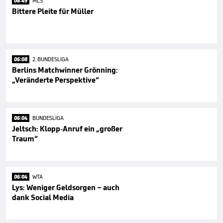
06:49
MLS
Bittere Pleite für Müller
06:08
2. BUNDESLIGA
Berlins Matchwinner Grönning:
„Veränderte Perspektive“
06:04
BUNDESLIGA
Jeltsch: Klopp-Anruf ein „großer
Traum“
06:04
WTA
Lys: Weniger Geldsorgen – auch
dank Social Media