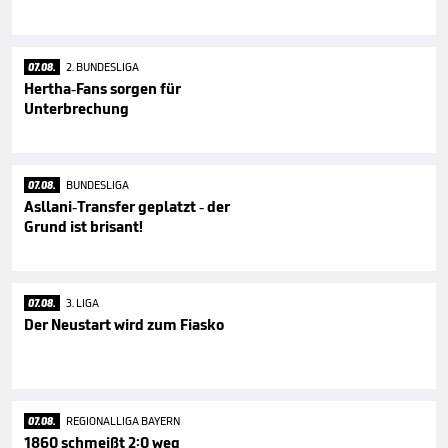
07.08.
2. BUNDESLIGA
Hertha-Fans sorgen für
Unterbrechung
07.08.
BUNDESLIGA
Asllani-Transfer geplatzt - der
Grund ist brisant!
07.08.
3. LIGA
Der Neustart wird zum Fiasko
07.08.
REGIONALLIGA BAYERN
1860 schmeißt 2:0 weg