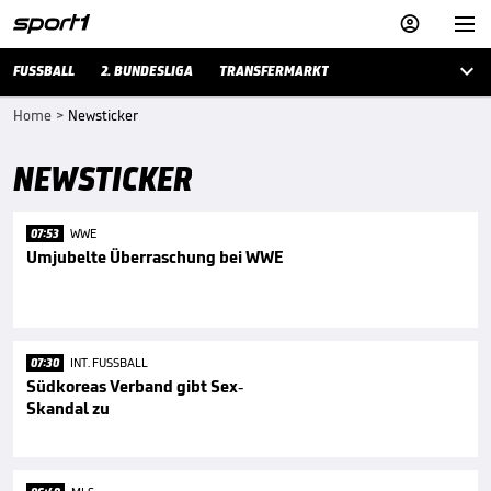



FUSSBALL
2. BUNDESLIGA
TRANSFERMARKT
Home
>
Newsticker
NEWSTICKER
07:53
WWE
Umjubelte Überraschung bei WWE
07:30
INT. FUSSBALL
Südkoreas Verband gibt Sex-
Skandal zu