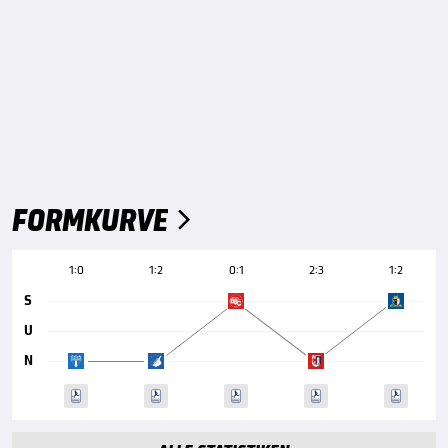
FORMKURVE

1:0
1:2
0:1
2:3
1:2
S
U
N