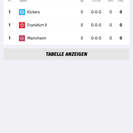
Pl.
Team
Sp.
S-U-N
Diff.
Pkt.
1
Kickers
0
0-0-0
0
0
1
Frankfurt II
0
0-0-0
0
0
1
Mannheim
0
0-0-0
0
0
TABELLE ANZEIGEN