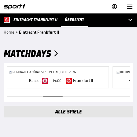



EINTRACHT FRANKFURT II
ÜBERSICHT
Home
>
Eintracht Frankfurt II
MATCHDAYS

REGIONALLIGA SÜDWEST, 1. SPIELTAG, 08.08.2026
REGIONALLIGA
Kassel
Frankfurt II
Frank
14:00
ALLE SPIELE