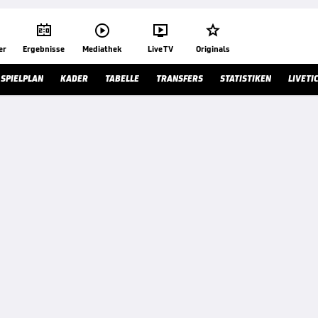




er
Ergebnisse
Mediathek
Live TV
Originals
SPIELPLAN
KADER
TABELLE
TRANSFERS
STATISTIKEN
LIVETI