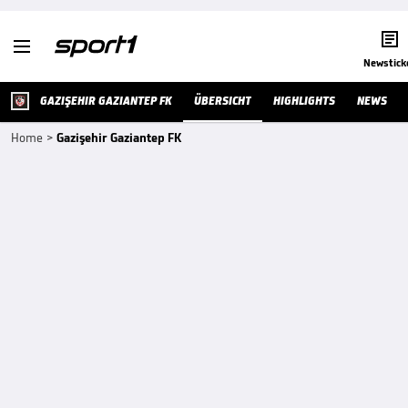


Newstick
GAZIŞEHIR GAZIANTEP FK
ÜBERSICHT
HIGHLIGHTS
NEWS
Home
>
Gazişehir Gaziantep FK