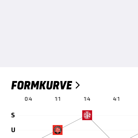
FORMKURVE

0:4
1:1
1:4
4:1
S
U