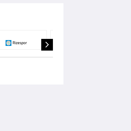
SÜPER LIG, 4. SPIELTAG, 06.09.2026
Rizespor
Göztepe
Gaziante
-:-
