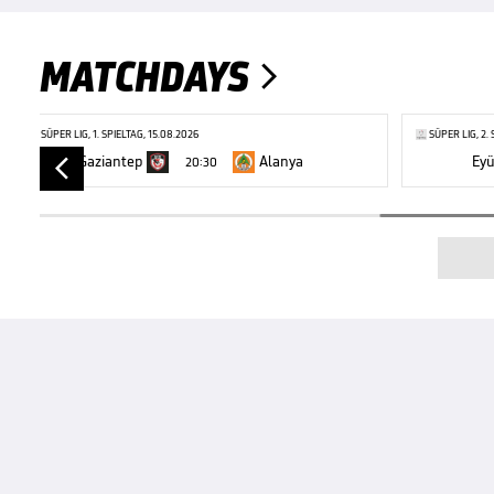
MATCHDAYS

SÜPER LIG, 1. SPIELTAG, 15.08.2026
SÜPER LIG, 2.
Gaziantep
Alanya
Eyü
20:30
