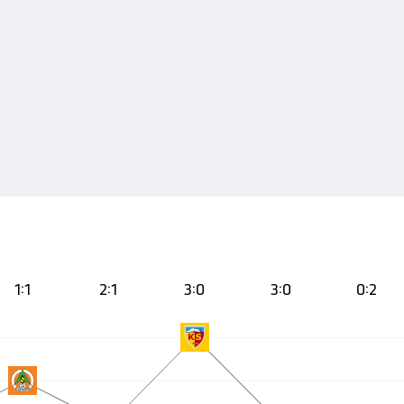
1:1
2:1
3:0
3:0
0:2