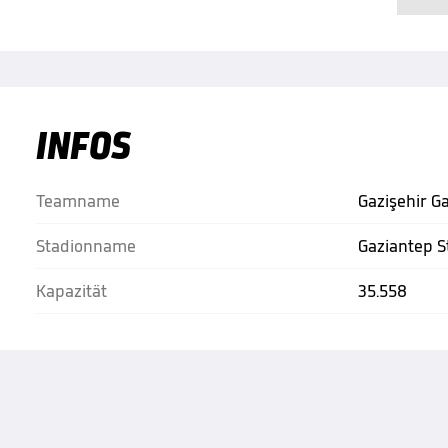
INFOS
Teamname
Gazişehir G
Stadionname
Gaziantep 
Kapazität
35.558