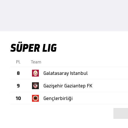
SÜPER LIG
Pl.
Team
8
Galatasaray Istanbul
9
Gazişehir Gaziantep FK
10
Gençlerbirliği