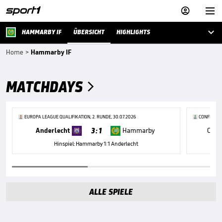



HAMMARBY IF
ÜBERSICHT
HIGHLIGHTS
Home
>
Hammarby IF
MATCHDAYS

EUROPA LEAGUE QUALIFIKATION, 2. RUNDE, 30.07.2026
CONFERENCE
3 : 1
Anderlecht
Hammarby
Częs
Hinspiel: Hammarby 1:1 Anderlecht
ALLE SPIELE