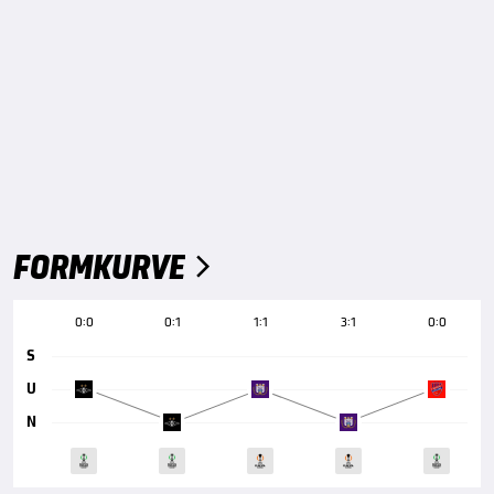
FORMKURVE

0:0
0:1
1:1
3:1
0:0
S
U
N