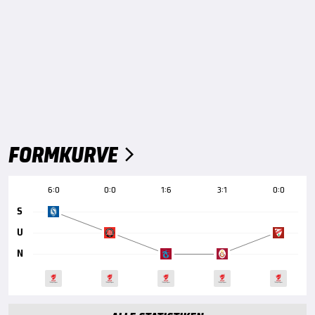
FORMKURVE

6:0
0:0
1:6
3:1
0:0
S
U
N