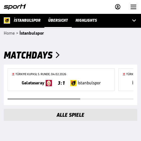



İSTANBULSPOR
ÜBERSICHT
HIGHLIGHTS
Home
>
İstanbulspor
MATCHDAYS

TÜRKIYE KUPASI, 5. RUNDE, 04.02.2026
TÜRKIYE KU
3 : 1
Galatasaray
İstanbulspor
İsta
ALLE SPIELE