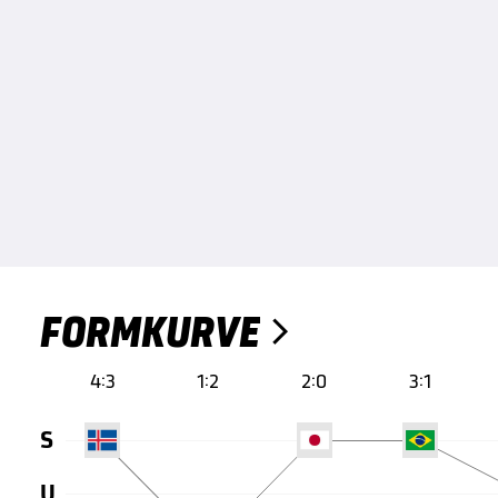
FORMKURVE

4:3
1:2
2:0
3:1
S
U