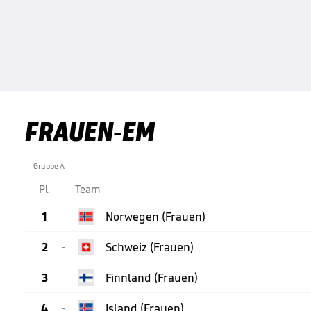
FRAUEN-EM
Gruppe A
Pl.
Team
1
Norwegen (Frauen)

2
Schweiz (Frauen)

3
Finnland (Frauen)

4
Island (Frauen)
