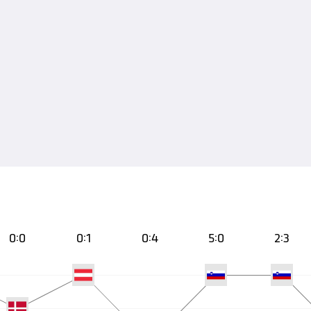
0:0
0:1
0:4
5:0
2:3