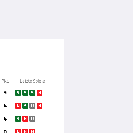
Pkt.
Letzte Spiele
9
S
S
S
N
4
N
S
U
N
4
S
N
U
0
N
N
N