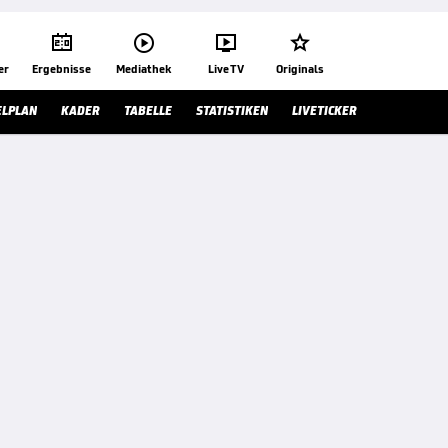




er
Ergebnisse
Mediathek
Live TV
Originals
ELPLAN
KADER
TABELLE
STATISTIKEN
LIVETICKER