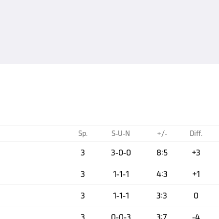
Sp.
S-U-N
+/-
Diff.
3
3-0-0
8:5
+3
3
1-1-1
4:3
+1
3
1-1-1
3:3
0
3
0-0-3
3:7
-4