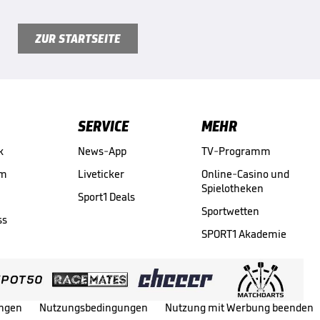
ZUR STARTSEITE
SERVICE
MEHR
k
News-App
TV-Programm
am
Liveticker
Online-Casino und
Spielotheken
Sport1 Deals
Sportwetten
ss
SPORT1 Akademie
ungen
Nutzungsbedingungen
Nutzung mit Werbung beenden