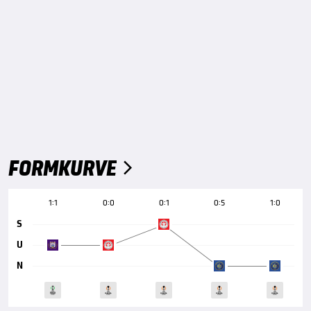
FORMKURVE

1:1
0:0
0:1
0:5
1:0
S
U
N