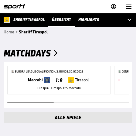



SHERIFF TIRASPOL
ÜBERSICHT
HIGHLIGHTS
Home
>
Sheriff Tiraspol
MATCHDAYS

EUROPA LEAGUE QUALIFIKATION, 2. RUNDE, 30.07.2026
CONFERENCE
1 : 0
Maccabi
Tiraspol
Hinspiel: Tiraspol 0:5 Maccabi
ALLE SPIELE