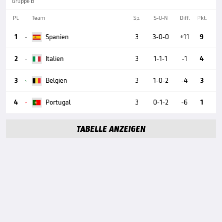
Gruppe B
Pl.
Team
Sp.
S-U-N
Diff.
Pkt.
1
Spanien
3
3-0-0
+11
9

2
Italien
3
1-1-1
-1
4

3
Belgien
3
1-0-2
-4
3

4
Portugal
3
0-1-2
-6
1

TABELLE ANZEIGEN