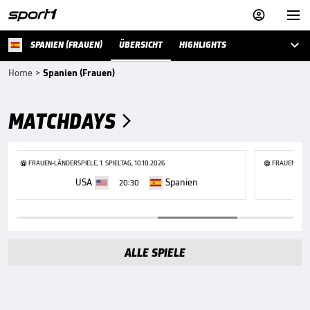



SPANIEN (FRAUEN)
ÜBERSICHT
HIGHLIGHTS
Home
>
Spanien (Frauen)
MATCHDAYS

FRAUEN-LÄNDERSPIELE, 1. SPIELTAG, 10.10.2026
FRAUEN-LÄNDE
USA
Spanien
20:30
ALLE SPIELE