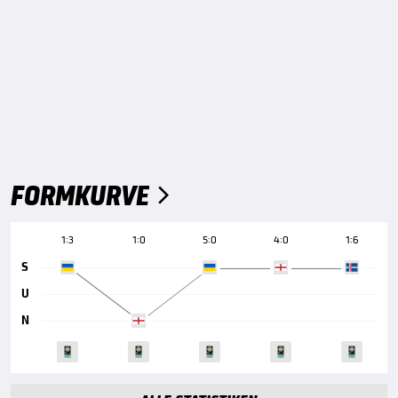
FORMKURVE

1:3
1:0
5:0
4:0
1:6
S
U
N