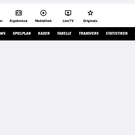




er
Ergebnisse
Mediathek
Live TV
Originals
EWS
SPIELPLAN
KADER
TABELLE
TRANSFERS
STATISTIKEN