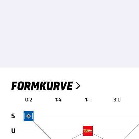
FORMKURVE

0:2
1:4
1:1
3:0
S
U