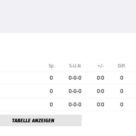
Sp.
S-U-N
+/-
Diff.
0
0-0-0
0:0
0
0
0-0-0
0:0
0
0
0-0-0
0:0
0
TABELLE ANZEIGEN