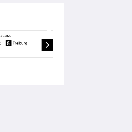
6.09.2026
FRAUEN-BUNDESLIGA, 4. SPIELTAG, 13.09.2026
Freiburg
Freiburg
Mainz
0
18:30
