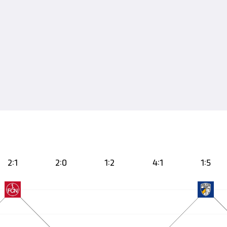
2:1
2:0
1:2
4:1
1:5