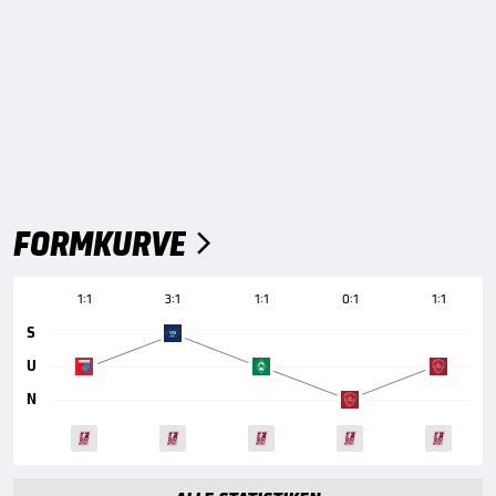
FORMKURVE

1:1
3:1
1:1
0:1
1:1
S
U
N