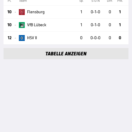
Pl.
Team
Sp.
S-U-N
Diff.
Pkt.
10
Flensburg
1
0-1-0
0
1

10
VfB Lübeck
1
0-1-0
0
1

12
HSV II
0
0-0-0
0
0

TABELLE ANZEIGEN