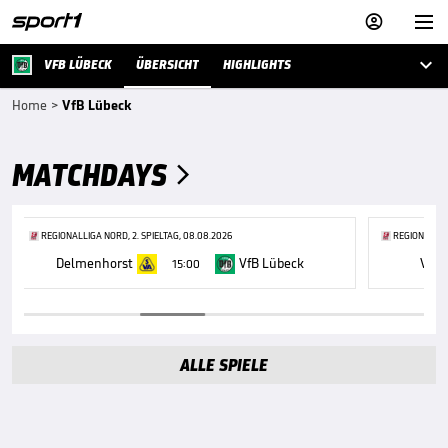



VFB LÜBECK
ÜBERSICHT
HIGHLIGHTS
Home
>
VfB Lübeck
MATCHDAYS

REGIONALLIGA NORD, 2. SPIELTAG, 08.08.2026
REGIONALLIGA
Delmenhorst
VfB Lübeck
VfB 
15:00
ALLE SPIELE