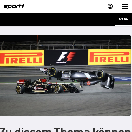


MEHR