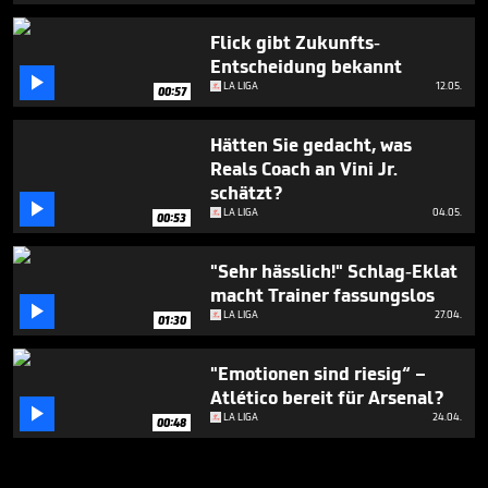
Flick gibt Zukunfts-
Entscheidung bekannt

LA LIGA
12.05.
00:57
Hätten Sie gedacht, was
Reals Coach an Vini Jr.
schätzt?

LA LIGA
04.05.
00:53
"Sehr hässlich!" Schlag-Eklat
macht Trainer fassungslos

LA LIGA
27.04.
01:30
"Emotionen sind riesig“ –
Atlético bereit für Arsenal?

LA LIGA
24.04.
00:48