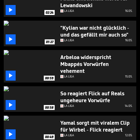
minute,
Lewandowski
27

LA LIGA
16.05.
seconds
02:24
"Kylian war nicht glücklich -
und das gefällt mir auch so"

LA LIGA
16.05.
01:27
Arbeloa widerspricht
Mbappés Vorwürfen
vehement

LA LIGA
15.05.
00:59
So reagiert Flick auf Reals
ungeheure Vorwürfe

LA LIGA
14.05.
00:58
Yamal sorgt mit viralem Clip
für Wirbel - Flick reagiert

LA LIGA
12.05.
00:49