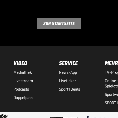
ZUR STARTSEITE
VIDEO
SERVICE
MEHR
Mediathek
News-App
TV-Pr
Livestream
Liveticker
Online
Spielo
Podcasts
Sport1 Deals
Sportw
Doppelpass
SPORT1