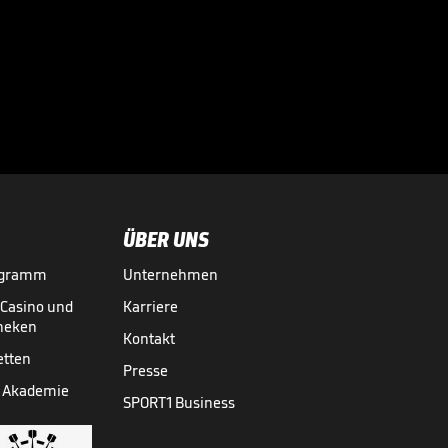
Auf diesem
Moment haben
WWE-Fans zwei

Jahre hingefiebert
WWE
08.04.
02:36
ÜBER UNS
ogramm
Unternehmen
-Casino und
Karriere
theken
Kontakt
etten
Presse
 Akademie
SPORT1 Business