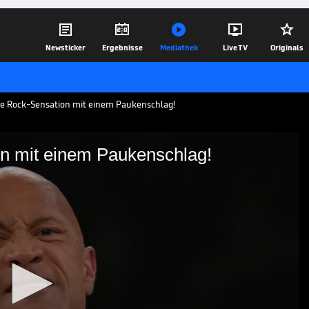





Newsticker
Ergebnisse
Mediathek
Live TV
Originals
ie Rock-Sensation mit einem Paukenschlag!
on mit einem Paukenschlag!
Sensation mit einem
umphiert bei seinem WWE-Comeback bei
es - eine vorher vollführte Geste sorgt