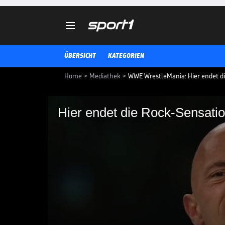

ÜBERSICHT
KATEGORIEN
Home
>
Mediathek
>
WWE WrestleMania: Hier endet d
Hier endet die Rock-Sensati
Hier endet die Rock-
Paukenschlag!
Dwayne "The Rock" Johnson tri
WrestleMania und pinnt Cody Rhod
für Gesprächsstoff.