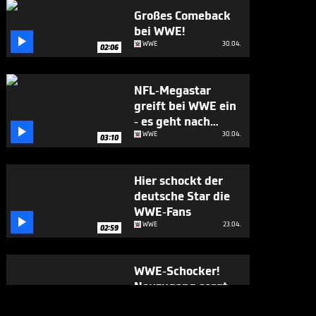
Großes Comeback
bei WWE!

WWE
30.04.
02:06
NFL-Megastar
greift bei WWE ein
- es geht nach

hinten los
WWE
30.04.
03:10
Hier schockt der
deutsche Star die
WWE-Fans

WWE
23.04.
02:59
WWE-Schocker!
Neuzugang sorgt
für ein Erdbeben

WWE
13.04.