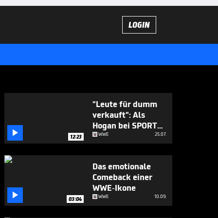
LOGIN
"Leute für dumm
verkauft": Als
Hogan bei SPORT1

auspackte
WWE
25.07.
12:23
Das emotionale
Comeback einer
WWE-Ikone

WWE
10.09.
03:04