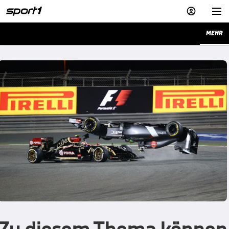


MEHR