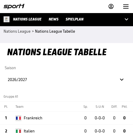



NATIONS LEAGUE
NEWS
SPIELPLAN
Nations League
>
Nations League Tabelle
NATIONS LEAGUE TABELLE
Saison

2026/2027
Gruppe A1
Pl.
Team
Sp.
S-U-N
Diff.
Pkt.
1
Frankreich
0
0-0-0
0
0
2
Italien
0
0-0-0
0
0