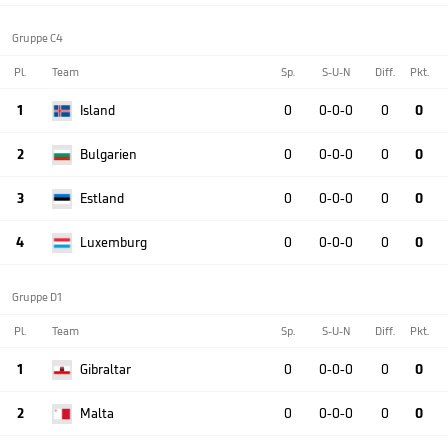
Gruppe C4
Pl.
Team
Sp.
S-U-N
Diff.
Pkt.
1
Island
0
0-0-0
0
0
2
Bulgarien
0
0-0-0
0
0
3
Estland
0
0-0-0
0
0
4
Luxemburg
0
0-0-0
0
0
Gruppe D1
Pl.
Team
Sp.
S-U-N
Diff.
Pkt.
1
Gibraltar
0
0-0-0
0
0
2
Malta
0
0-0-0
0
0