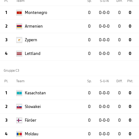
Pl.
Team
Sp.
S-U-N
Diff.
Pkt.
1
Montenegro
0
0-0-0
0
0
2
Armenien
0
0-0-0
0
0
3
Zypern
0
0-0-0
0
0
4
Lettland
0
0-0-0
0
0
Gruppe C3
Pl.
Team
Sp.
S-U-N
Diff.
Pkt.
1
Kasachstan
0
0-0-0
0
0
2
Slowakei
0
0-0-0
0
0
3
Färöer
0
0-0-0
0
0
4
Moldau
0
0-0-0
0
0