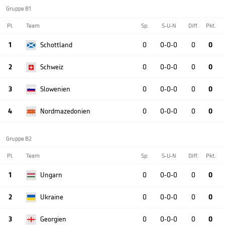
Gruppe B1
Pl.
Team
Sp.
S-U-N
Diff.
Pkt.
1
Schottland
0
0-0-0
0
0
2
Schweiz
0
0-0-0
0
0
3
Slowenien
0
0-0-0
0
0
4
Nordmazedonien
0
0-0-0
0
0
Gruppe B2
Pl.
Team
Sp.
S-U-N
Diff.
Pkt.
1
Ungarn
0
0-0-0
0
0
2
Ukraine
0
0-0-0
0
0
3
Georgien
0
0-0-0
0
0