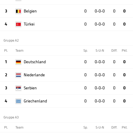
3
Belgien
0
0-0-0
0
0
4
Türkei
0
0-0-0
0
0
Gruppe A2
Pl.
Team
Sp.
S-U-N
Diff.
Pkt.
1
Deutschland
0
0-0-0
0
0
2
Niederlande
0
0-0-0
0
0
3
Serbien
0
0-0-0
0
0
4
Griechenland
0
0-0-0
0
0
Gruppe A3
Pl.
Team
Sp.
S-U-N
Diff.
Pkt.