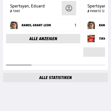
Spertsyan, Eduard
Spertsyan, 
2
TORE
2
PUNKTE (2 TORE
1
RANOS, GRANT-LEON
RANOS, 
ALLE ANZEIGEN
TIKNIZY
AL
ALLE STATISTIKEN