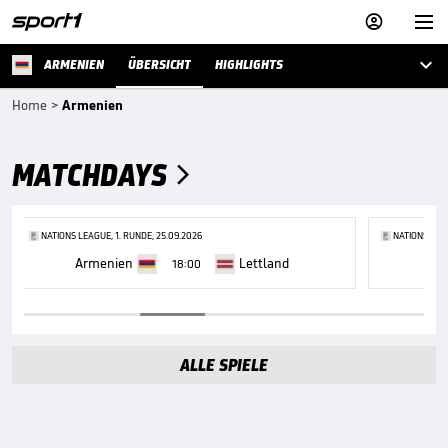



ARMENIEN
ÜBERSICHT
HIGHLIGHTS
Home
>
Armenien
MATCHDAYS

NATIONS LEAGUE, 1. RUNDE, 25.09.2026
NATIONS LEAG
Armenien
Lettland
Ar
18:00
ALLE SPIELE