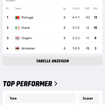
Gruppe F
Pl.
Team
Sp.
S-U-N
Diff.
Pkt.
1
Portugal
6
4-1-1
+13
13

2
Irland
6
3-1-2
+2
10

3
Ungarn
6
2-2-2
+1
8

4
Armenien
6
1-0-5
-16
3

TABELLE ANZEIGEN
TOP PERFORMER

Tore
Scorer