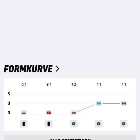
FORMKURVE

0:1
9:1
1:2
1:1
1:1
S
U
N