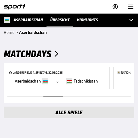



ASERBAIDSCHAN
ÜBERSICHT
HIGHLIGHTS
Home
>
Aserbaidschan
MATCHDAYS

LÄNDERSPIELE, 1. SPIELTAG, 22.09.2026
NATIONS LEAG
Aserbaidschan
Tadschikistan
L
-:-
ALLE SPIELE