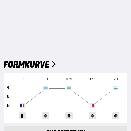
FORMKURVE

1:3
6:1
10:9
0:2
2:1
S
U
N