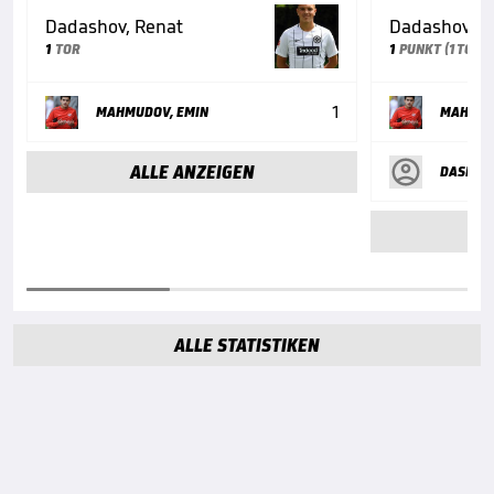
Dadashov, Renat
Dadashov, R
1
TOR
1
PUNKT (1 TOR +
1
MAHMUDOV, EMIN
MAHMUD
ALLE ANZEIGEN
DASDAM
AL
ALLE STATISTIKEN