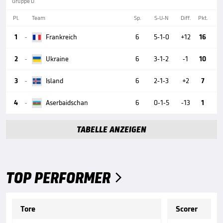
Gruppe D
Pl.
Team
Sp.
S-U-N
Diff.
Pkt.
1
Frankreich
6
5-1-0
+12
16

2
Ukraine
6
3-1-2
-1
10

3
Island
6
2-1-3
+2
7

4
Aserbaidschan
6
0-1-5
-13
1

TABELLE ANZEIGEN
TOP PERFORMER

Tore
Scorer