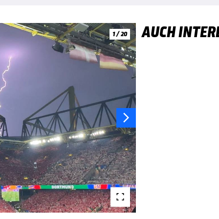
AUCH INTER
1 / 20

