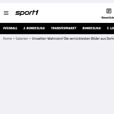


Newstick
FUSSBALL
2. BUNDESLIGA
TRANSFERMARKT
BUNDESLIGA
3. LI
Home
>
Galerien
>
Unwetter-Wahnsinn! Die verrücktesten Bilder aus Dor