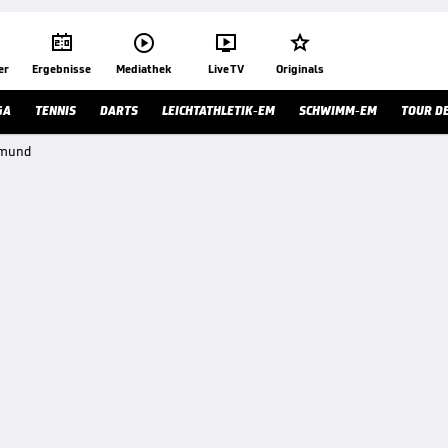




er
Ergebnisse
Mediathek
Live TV
Originals
GA
TENNIS
DARTS
LEICHTATHLETIK-EM
SCHWIMM-EM
TOUR D
tmund