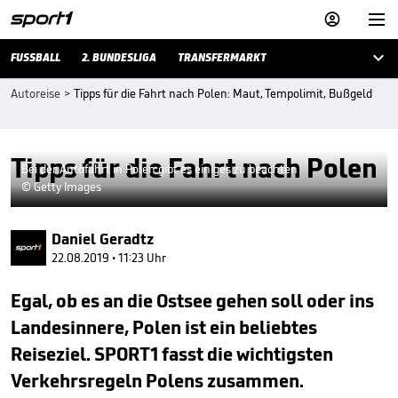



FUSSBALL
2. BUNDESLIGA
TRANSFERMARKT
Autoreise
>
Tipps für die Fahrt nach Polen: Maut, Tempolimit, Bußgeld
Tipps für die Fahrt nach Polen
Bei der Autofahrt in Polen gibt es einiges zu beachten
© Getty Images
Daniel Geradtz
22.08.2019 • 11:23 Uhr
Egal, ob es an die Ostsee gehen soll oder ins
Landesinnere, Polen ist ein beliebtes
Reiseziel. SPORT1 fasst die wichtigsten
Verkehrsregeln Polens zusammen.