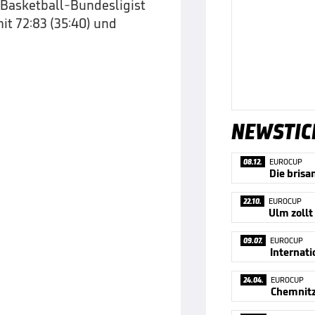
r Basketball-Bundesligist
t 72:83 (35:40) und
NEWSTIC
08.12.
EUROCUP
Die brisa
22.10.
EUROCUP
Ulm zollt
09.07.
EUROCUP
Internati
24.04.
EUROCUP
Chemnitz 