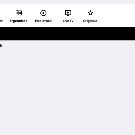




er
Ergebnisse
Mediathek
Live TV
Originals
le