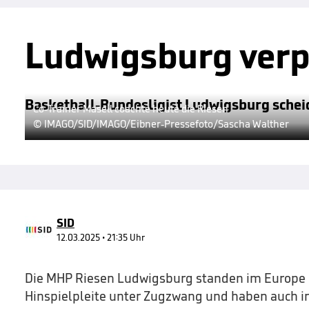
Ludwigsburg verp
Basketball-Bundesligist Ludwigsburg scheid
Co-Trainer Masell coachte heute die Riesen
© IMAGO/SID/IMAGO/Eibner-Pressefoto/Sascha Walther
SID
12.03.2025 • 21:35 Uhr
Die MHP Riesen Ludwigsburg standen im Europe 
Hinspielpleite unter Zugzwang und haben auch im