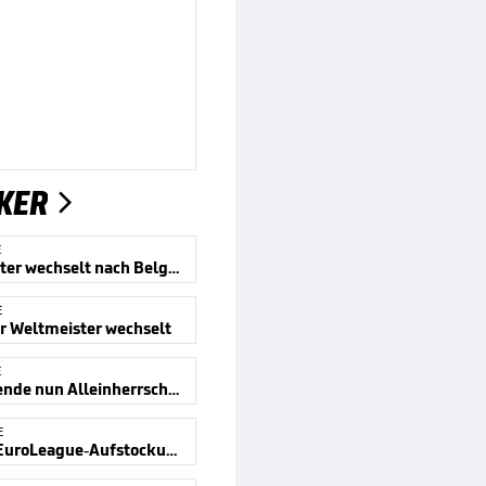
KER

E
Weltmeister wechselt nach Belgrad
E
r Weltmeister wechselt
E
NBA-Legende nun Alleinherrscher
E
Nächste EuroLeague-Aufstockung geplant