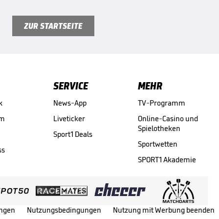
ZUR STARTSEITE
SERVICE
MEHR
k
News-App
TV-Programm
am
Liveticker
Online-Casino und
Spielotheken
Sport1 Deals
Sportwetten
ss
SPORT1 Akademie
ungen
Nutzungsbedingungen
Nutzung mit Werbung beenden