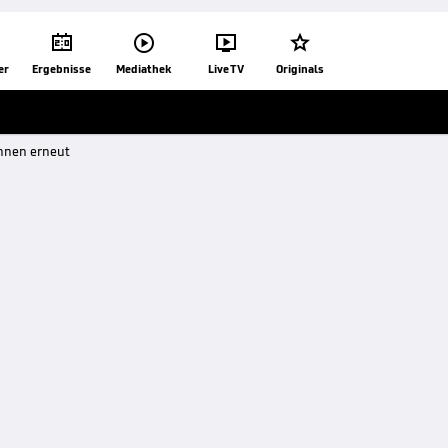




er
Ergebnisse
Mediathek
Live TV
Originals
innen erneut