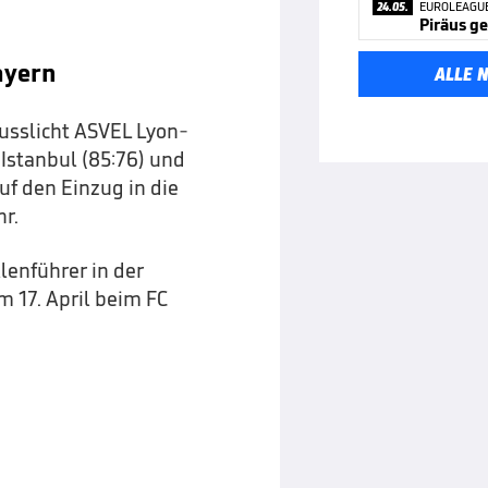
24.05.
EUROLEAGU
Piräus g
ayern
ALLE 
lusslicht ASVEL Lyon-
 Istanbul (85:76) und
uf den Einzug in die
hr.
lenführer in der
m 17. April beim FC