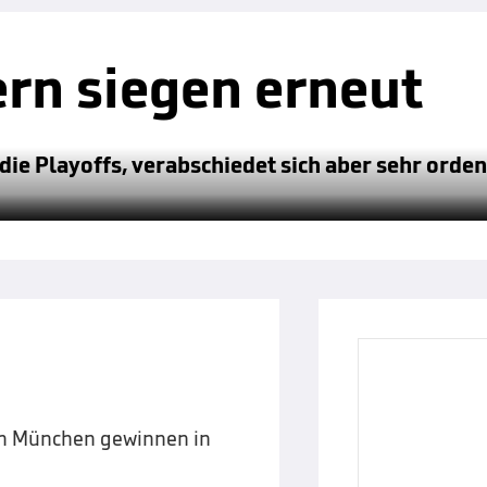
ern siegen erneut
e Playoffs, verabschiedet sich aber sehr ordent
ern München gewinnen in