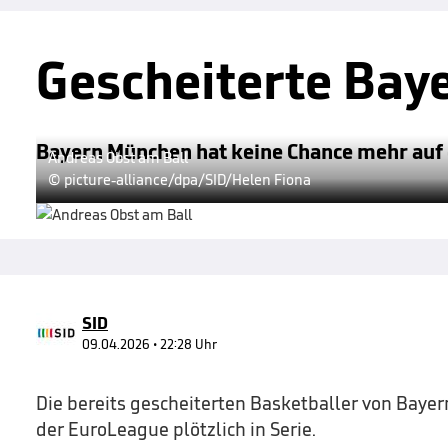
Gescheiterte Bay
Bayern München hat keine Chance mehr auf di
Andreas Obst am Ball
© picture-alliance/dpa/SID/Helen Fiona
SID
09.04.2026 • 22:28 Uhr
Die bereits gescheiterten Basketballer von Bay
der EuroLeague plötzlich in Serie.