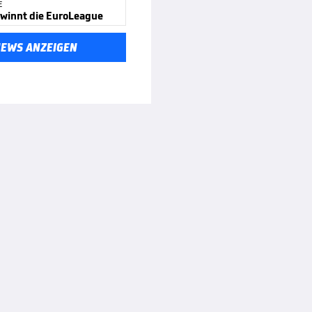
E
ewinnt die EuroLeague
NEWS ANZEIGEN