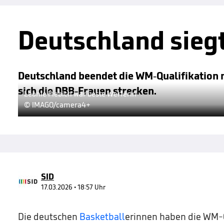
Deutschland sieg
Deutschland beendet die WM-Qualifikation 
sich die DBB-Frauen strecken.
Leonie Fiebich war beste Werferin
© IMAGO/camera4+
SID
17.03.2026 • 18:57 Uhr
Die deutschen
Basketball
erinnen haben die WM-Q