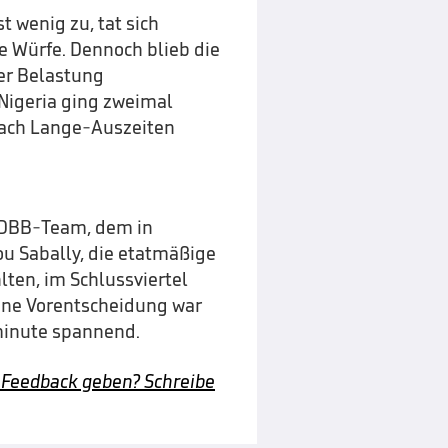
t wenig zu, tat sich
e Würfe. Dennoch blieb die
er Belastung
Nigeria ging zweimal
nach Lange-Auszeiten
s DBB-Team, dem in
ou Sabally, die etatmäßige
lten, im Schlussviertel
Eine Vorentscheidung war
sminute spannend.
 Feedback geben? Schreibe