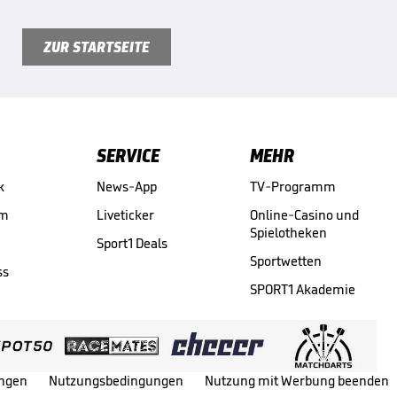
ZUR STARTSEITE
SERVICE
MEHR
k
News-App
TV-Programm
am
Liveticker
Online-Casino und
Spielotheken
Sport1 Deals
Sportwetten
ss
SPORT1 Akademie
ungen
Nutzungsbedingungen
Nutzung mit Werbung beenden