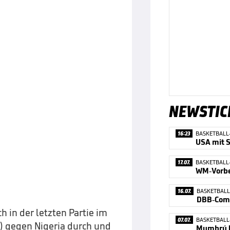
NEWSTIC
16:23
BASKETBALL
USA mit S
17.07.
BASKETBALL
16.07.
BASKETBAL
 in der letzten Partie im
07.07.
BASKETBAL
1) gegen Nigeria durch und
Mumbrú l