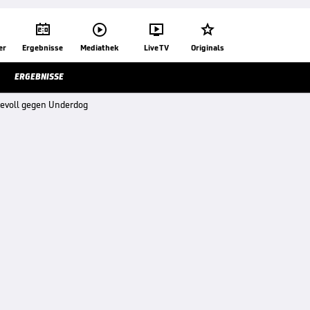




er
Ergebnisse
Mediathek
Live TV
Originals
ERGEBNISSE
hevoll gegen Underdog