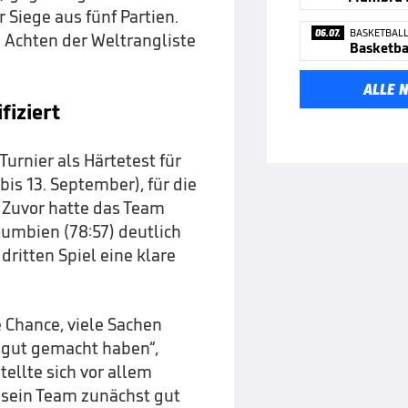
Siege aus fünf Partien.
06.07.
BASKETBAL
 Achten der Weltrangliste
Basketba
ALLE 
fiziert
urnier als Härtetest für
bis 13. September), für die
. Zuvor hatte das Team
lumbien (78:57) deutlich
dritten Spiel eine klare
e Chance, viele Sachen
t gut gemacht haben“,
stellte sich vor allem
m sein Team zunächst gut