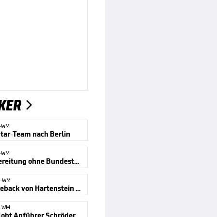
KER

-WM
tar-Team nach Berlin
-WM
WM-Vorbereitung ohne Bundestrainer
L-WM
DBB-Comeback von Hartenstein perfekt
L-WM
obt Anführer Schröder