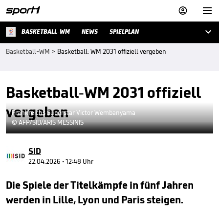



BASKETBALL-WM
NEWS
SPIELPLAN
Basketball-WM
>
Basketball: WM 2031 offiziell vergeben
Basketball-WM 2031 offiziell
vergeben
Frankreichs Superstar Victor Wembanyama
© AFP/SID/ARIS MESSINIS
SID
22.04.2026 • 12:48 Uhr
Die Spiele der Titelkämpfe in fünf Jahren
werden in Lille, Lyon und Paris steigen.