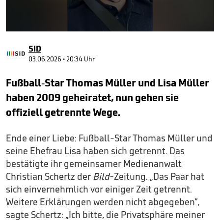
0
seconds
SID
of
1
03.06.2026 • 20:34 Uhr
minute,
55
Fußball-Star Thomas Müller und Lisa Müller
seconds
haben 2009 geheiratet, nun gehen sie
offiziell getrennte Wege.
Ende einer Liebe: Fußball-Star Thomas Müller und
seine Ehefrau Lisa haben sich getrennt. Das
bestätigte ihr gemeinsamer Medienanwalt
Christian Schertz der
Bild
-Zeitung. „Das Paar hat
sich einvernehmlich vor einiger Zeit getrennt.
Weitere Erklärungen werden nicht abgegeben“,
sagte Schertz: „Ich bitte, die Privatsphäre meiner