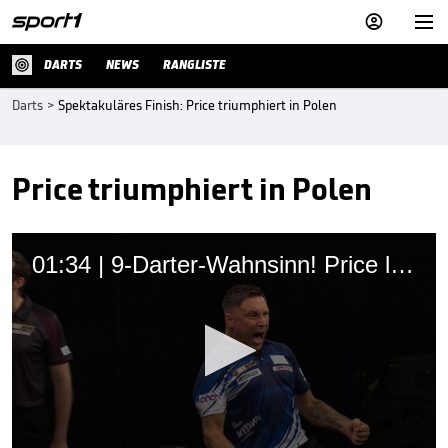


DARTS
NEWS
RANGLISTE
Darts
>
Spektakuläres Finish: Price triumphiert in Polen
Price triumphiert in Polen
01:34 | 9-Darter-Wahnsinn! Price lässt die Halle explodieren