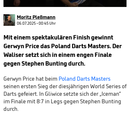
0
seconds
Moritz Pleßmann
of
1
06.07.2025 • 00:45 Uhr
minute,
34
Mit einem spektakulären Finish gewinnt
seconds
Gerwyn Price das Poland Darts Masters. Der
Waliser setzt sich in einem engen Finale
gegen Stephen Bunting durch.
Gerwyn Price hat beim
Poland Darts Masters
seinen ersten Sieg der diesjährigen World Series of
Darts gefeiert. In Gliwice setzte sich der „Iceman“
im Finale mit 8:7 in Legs gegen Stephen Bunting
durch.