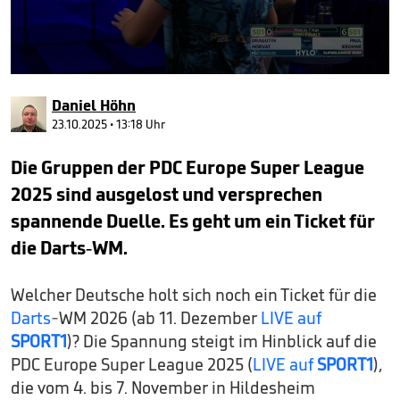
0
seconds
Daniel Höhn
of
34
23.10.2025 • 13:18 Uhr
seconds
Die Gruppen der PDC Europe Super League
2025 sind ausgelost und versprechen
spannende Duelle. Es geht um ein Ticket für
die Darts-WM.
Welcher Deutsche holt sich noch ein Ticket für die
Darts
-WM 2026 (ab 11. Dezember
LIVE auf
SPORT1
)? Die Spannung steigt im Hinblick auf die
PDC Europe Super League 2025 (
LIVE auf
SPORT1
),
die vom 4. bis 7. November in Hildesheim