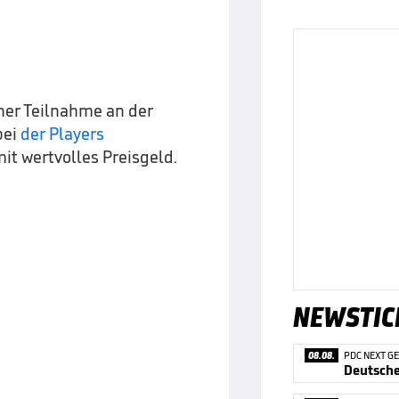
iner Teilnahme an der
bei
der Players
it wertvolles Preisgeld.
NEWSTIC
08.08.
PDC NEXT G
Deutsche