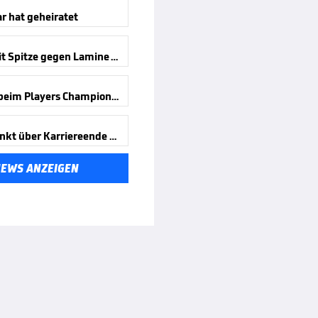
r hat geheiratet
Littler mit Spitze gegen Lamine Yamal
9-Darter beim Players Championship
Cullen denkt über Karriereende nach
NEWS ANZEIGEN