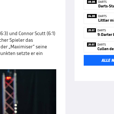
08.08.
DARTS
Darts-Sta
04.08.
DARTS
29.07.
DARTS
6:3) und Connor Scutt (6:1)
cher Spieler das
29.07.
DARTS
e der „Maximiser“ seine
unkten setzte er ein
ALLE 