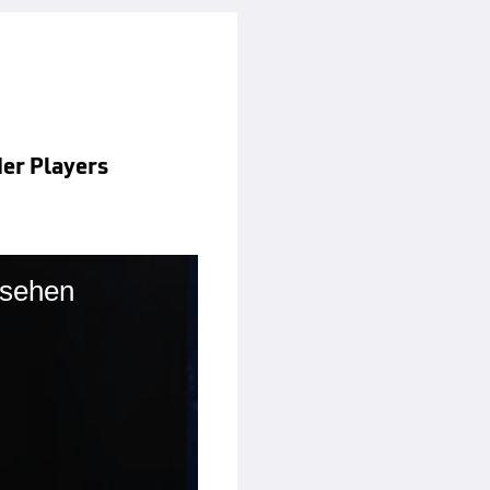
der Players
esehen