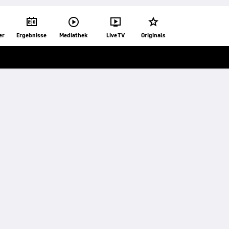




er
Ergebnisse
Mediathek
Live TV
Originals