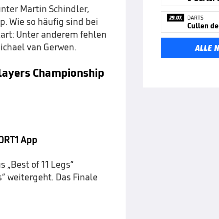
nter Martin Schindler,
29.07.
DARTS
. Wie so häufig sind bei
tart: Unter anderem fehlen
Michael van Gerwen.
ALLE 
 Players Championship
ORT1 App
s „Best of 11 Legs“
s“ weitergeht. Das Finale