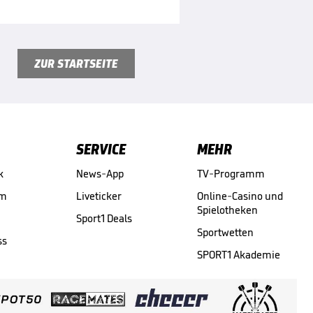
ZUR STARTSEITE
SERVICE
MEHR
k
News-App
TV-Programm
am
Liveticker
Online-Casino und
Spielotheken
Sport1 Deals
Sportwetten
ss
SPORT1 Akademie