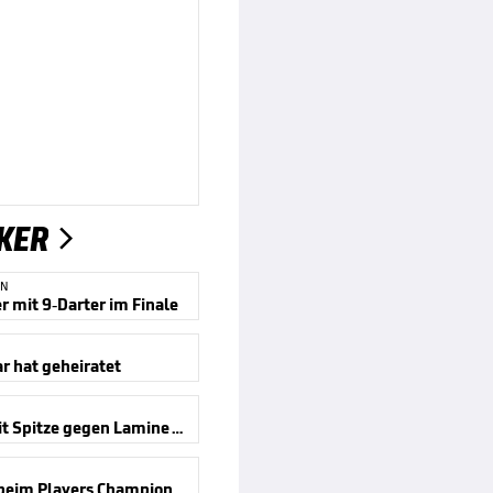
KER

EN
r mit 9-Darter im Finale
r hat geheiratet
Littler mit Spitze gegen Lamine Yamal
9-Darter beim Players Championship