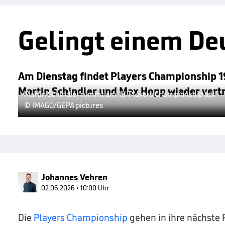
Gelingt einem De
Am Dienstag findet Players Championship 19
Martin Schindler und Max Hopp wieder vertre
Martin Schindler nimmt am 19. Players Championship teil
© IMAGO/GEPA pictures
Johannes Vehren
02.06.2026 • 10:00 Uhr
Die
Players Championship
gehen in ihre nächste 