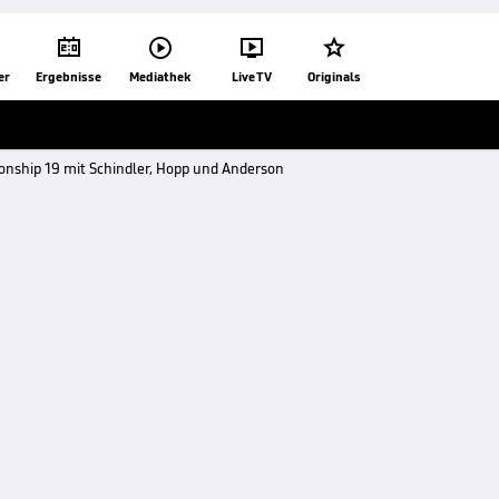




er
Ergebnisse
Mediathek
Live TV
Originals
onship 19 mit Schindler, Hopp und Anderson