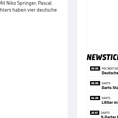
Mit Niko Springer, Pascal
hlers haben vier deutsche
NEWSTIC
08.08.
PDC NEXT G
Deutsche
08.08.
DARTS
Darts-Sta
04.08.
DARTS
29.07.
DARTS