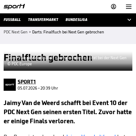



FUSSBALL
TRANSFERMARKT
BUNDESLIGA
PDC Next Gen
>
Darts: Finalfluch bei Next Gen gebrochen
Finalfluch gebrochen
Jaimy Van de Weerd jubelt über seinen ersten Titel bei der Next Gen
© PDC Europe
SPORT1
05.07.2026 • 20:39 Uhr
Jaimy Van de Weerd schafft bei Event 10 der
PDC Next Gen seinen ersten Titel. Zuvor hatte
er einige Finals verloren.