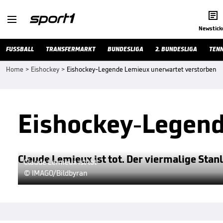


Newstick
FUSSBALL
TRANSFERMARKT
BUNDESLIGA
2. BUNDESLIGA
TENN
Home
>
Eishockey
>
Eishockey-Legende Lemieux unerwartet verstorben
Eishockey-Legend
Claude Lemieux ist tot. Der viermalige Stan
Claude Lemieux ist tot
© IMAGO/Bildbyran