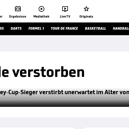




er
Ergebnisse
Mediathek
Live TV
Originals
IS
DARTS
FORMEL 1
TOUR DE FRANCE
BASKETBALL
HANDBAL
e verstorben
ley-Cup-Sieger verstirbt unerwartet im Alter vo