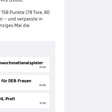
 158 Punkte (78 Tore, 80
er – und verpasste in
inziges Mal die
hwuchsnationalspieler
05.08.
 für DEB-Frauen
04.08.
HL-Profi
01.08.