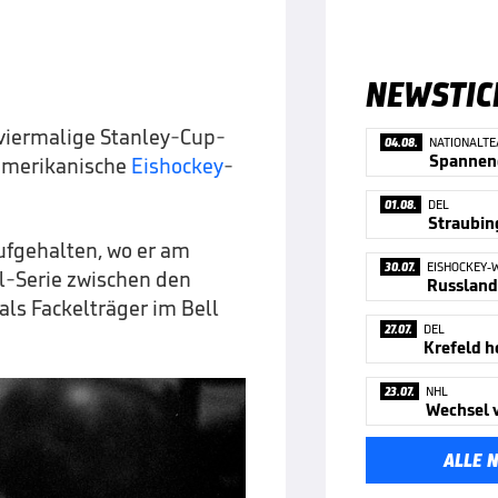
NEWSTIC
r viermalige Stanley-Cup-
04.08.
NATIONALT
damerikanische
Eishockey
-
01.08.
DEL
ufgehalten, wo er am
30.07.
EISHOCKEY-
al-Serie zwischen den
Russland
ls Fackelträger im Bell
27.07.
DEL
Krefeld h
23.07.
NHL
ALLE 