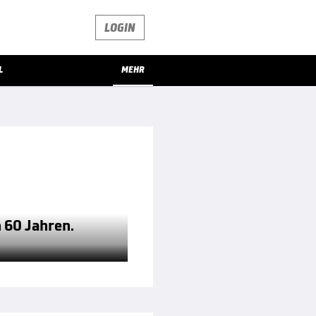
LOGIN
L
MEHR
n 60 Jahren.