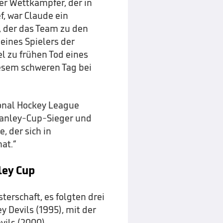
her Wettkämpfer, der in
, war Claude ein
, der das Team zu den
eines Spielers der
l zu frühen Tod eines
esem schweren Tag bei
onal Hockey League
tanley-Cup-Sieger und
, der sich in
at.“
ley Cup
erschaft, es folgten drei
 Devils (1995), mit der
ils (2000).