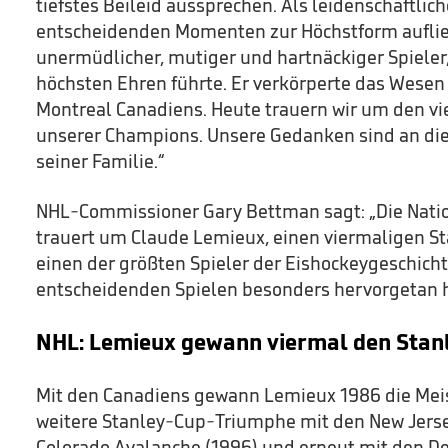
tiefstes Beileid aussprechen. Als leidenschaftlic
entscheidenden Momenten zur Höchstform auflief
unermüdlicher, mutiger und hartnäckiger Spieler
höchsten Ehren führte. Er verkörperte das Wesen 
Montreal Canadiens. Heute trauern wir um den vie
unserer Champions. Unsere Gedanken sind an di
seiner Familie.“
NHL-Commissioner Gary Bettman sagt: „Die Nati
trauert um Claude Lemieux, einen viermaligen S
einen der größten Spieler der Eishockeygeschichte
entscheidenden Spielen besonders hervorgetan h
NHL: Lemieux gewann viermal den Stan
Mit den Canadiens gewann Lemieux 1986 die Meist
weitere Stanley-Cup-Triumphe mit den New Jersey
Colorado Avalanche (1996) und erneut mit den Dev