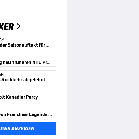
KER

EAM
Spannender Saisonauftakt für DEB-Frauen
Straubing holt früheren NHL-Profi
WM
-Rückkehr abgelehnt
olt Kanadier Percy
Wechsel von Franchise-Legende fix
NEWS ANZEIGEN