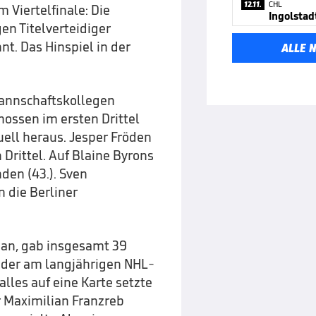
12.11.
CHL
 Viertelfinale: Die
en Titelverteidiger
nt. Das Hinspiel in der
ALLE 
mannschaftskollegen
chossen im ersten Drittel
uell heraus. Jesper Fröden
n Drittel. Auf Blaine Byrons
den (43.). Sven
n die Berliner
an, gab insgesamt 39
ieder am langjährigen NHL-
alles auf eine Karte setzte
r Maximilian Franzreb