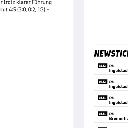
r trotz klarer Führung
 4:5 (3:0, 0:2, 1:3) -
NEWSTIC
16.12.
CHL
Ingolstad
02.12.
CHL
Ingolstad
19.11.
CHL
Ingolstadt
19.11.
CHL