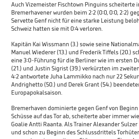
Auch Vizemeister Fischtown Pinguins scheiterte im
Bremerhavener wurden beim 2:2 (0:0, 0:0, 2:2) geg
Servette Genf nicht für eine starke Leistung beloh
Schweiz hatten sie mit 0:4 verloren.
Kapitän Kai Wissmann (3.) sowie seine National
Manuel Wiederer (13.) und Frederik Tiffels (20.) s
eine 3:0-Führung für die Berliner wie im ersten D
(21.) und Justin Sigrist (39.) verkürzten im zweite
4:2 antwortete Juha Lammikko nach nur 22 Sekun
Andrighetto (50.) und Derek Grant (54.) beendete
Europapokalsaison.
Bremerhaven dominierte gegen Genf von Beginn 
Schüsse auf das Tor ab, scheiterte aber immer w
Goalie Antti Raanta. Als Trainer Alexander Sulzer 
und schon zu Beginn des Schlussdrittels Torhüte