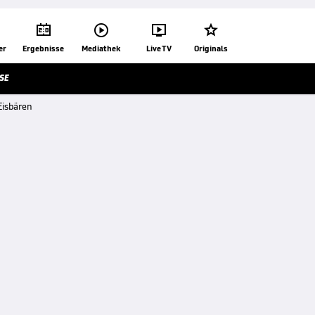




er
Ergebnisse
Mediathek
Live TV
Originals
SE
Eisbären