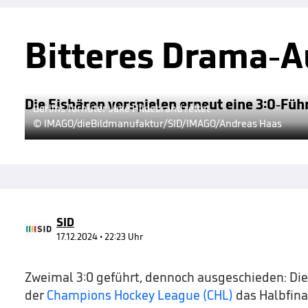
Bitteres Drama-Au
Die Eisbären verspielen erneut eine 3:0-Füh
Berlins Torhüter Jake Hildebrand rettet
© IMAGO/dieBildmanufaktur/SID/IMAGO/Andreas Haas
SID
17.12.2024 • 22:23 Uhr
Zweimal 3:0 geführt, dennoch ausgeschieden: Die
der
Champions Hockey League (CHL)
das Halbfina