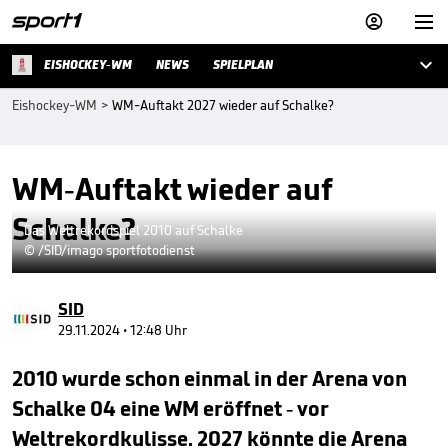



EISHOCKEY-WM
NEWS
SPIELPLAN
Eishockey-WM
>
WM-Auftakt 2027 wieder auf Schalke?
WM-Auftakt wieder auf
Schalke?
Das Weltrekordspiel 2010 auf Schalke
© /SID/imago sportfotodienst
SID
29.11.2024 • 12:48 Uhr
2010 wurde schon einmal in der Arena von
Schalke 04 eine WM eröffnet - vor
Weltrekordkulisse. 2027 könnte die Arena