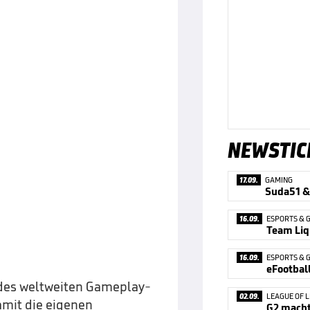
NEWSTIC
17.09.
GAMING
16.09.
ESPORTS & 
16.09.
ESPORTS & 
des weltweiten Gameplay-
02.09.
LEAGUE OF 
amit die eigenen
G2 macht 