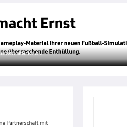
macht Ernst
s Gameplay-Material ihrer neuen Fußball-Simulat
eine überraschende Enthüllung.
rkenbotschafter für UFL
ine Partnerschaft mit