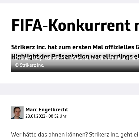
FIFA-Konkurrent 
Strikerz Inc. hat zum ersten Mal offizielle
Highlight der Präsentation war allerdings 
Strikerz Inc. präsentiert Cristiano Ronaldo als offiziellen Ma
© Strikerz Inc.
Marc Engelbrecht
29.01.2022 • 08:52 Uhr
Wer hätte das ahnen können? Strikerz Inc. geht e