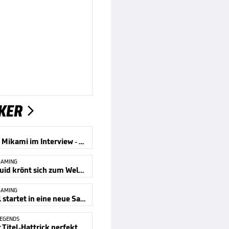
KER

Suda51 & Mikami im Interview - Shadows of the Damned: Hella Remastered
GAMING
Team Liquid krönt sich zum Weltmeister in Dota 2
GAMING
eFootball startet in eine neue Saison
LEGENDS
Titel-Hattrick perfekt