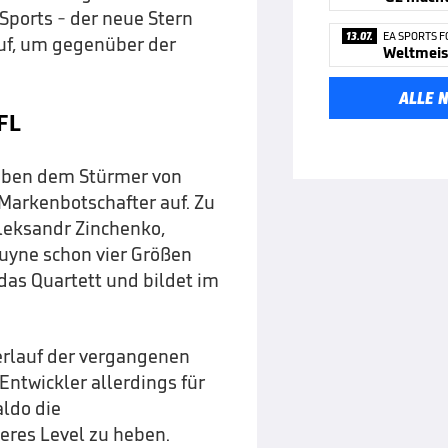
Sports - der neue Stern
13.07.
EA SPORTS F
uf, um gegenüber der
ALLE 
FL
 Neben dem Stürmer von
 Markenbotschafter auf. Zu
Oleksandr Zinchenko,
uyne schon vier Größen
 das Quartett und bildet im
erlauf der vergangenen
Entwickler allerdings für
aldo die
eres Level zu heben.