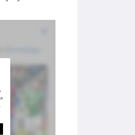
n
ch
.