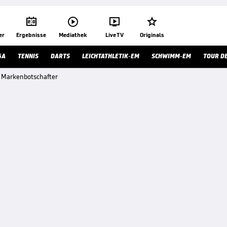




er
Ergebnisse
Mediathek
Live TV
Originals
GA
TENNIS
DARTS
LEICHTATHLETIK-EM
SCHWIMM-EM
TOUR D
s Markenbotschafter