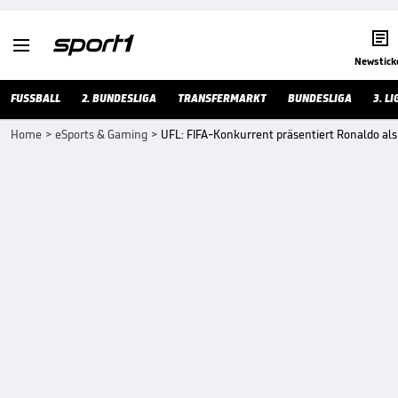


Newstick
FUSSBALL
2. BUNDESLIGA
TRANSFERMARKT
BUNDESLIGA
3. LI
Home
>
eSports & Gaming
>
UFL: FIFA-Konkurrent präsentiert Ronaldo al