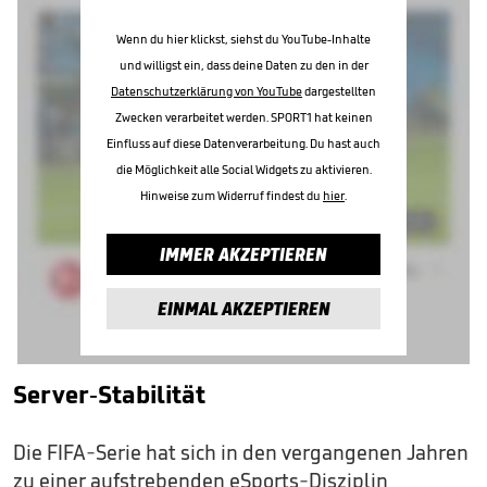
Wenn du hier klickst, siehst du YouTube-Inhalte
und willigst ein, dass deine Daten zu den in der
Datenschutzerklärung von YouTube
dargestellten
Zwecken verarbeitet werden. SPORT1 hat keinen
Einfluss auf diese Datenverarbeitung. Du hast auch
die Möglichkeit alle Social Widgets zu aktivieren.
Hinweise zum Widerruf findest du
hier
.
IMMER AKZEPTIEREN
EINMAL AKZEPTIEREN
Server-Stabilität
Die FIFA-Serie hat sich in den vergangenen Jahren
zu einer aufstrebenden eSports-Disziplin