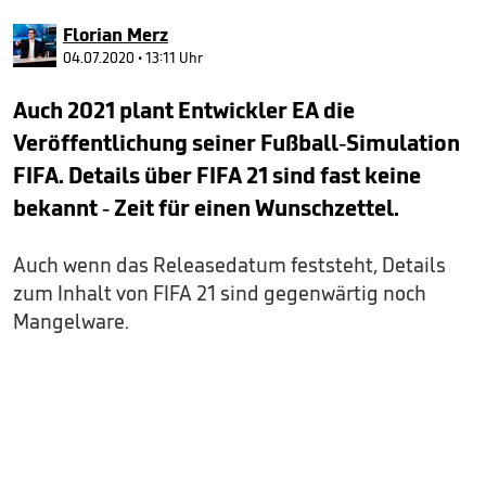
0
seconds
Florian Merz
of
1
04.07.2020 • 13:11 Uhr
minute,
47
Auch 2021 plant Entwickler EA die
seconds
Veröffentlichung seiner Fußball-Simulation
FIFA. Details über FIFA 21 sind fast keine
bekannt - Zeit für einen Wunschzettel.
Auch wenn das Releasedatum feststeht, Details
zum Inhalt von FIFA 21 sind gegenwärtig noch
Mangelware.