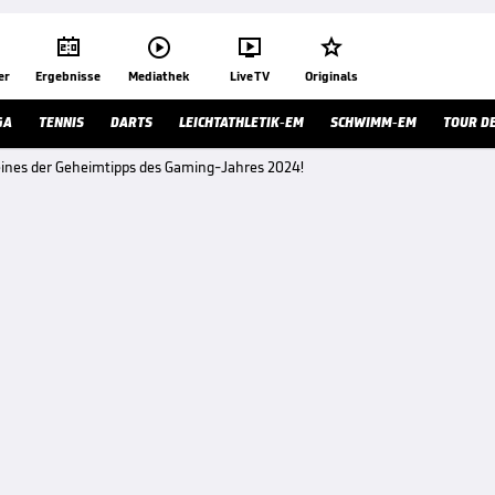




er
Ergebnisse
Mediathek
Live TV
Originals
GA
TENNIS
DARTS
LEICHTATHLETIK-EM
SCHWIMM-EM
TOUR D
eines der Geheimtipps des Gaming-Jahres 2024!