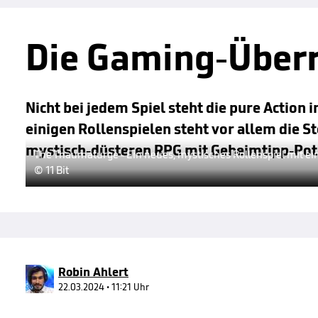
Die Gaming-Überr
Nicht bei jedem Spiel steht die pure Action 
einigen Rollenspielen steht vor allem die 
mystisch-düsteren RPG mit Geheimtipp-Pot
The Thaumaturge - Ein neues, mystisches Rollenspiel mit ei
© 11 Bit
Robin Ahlert
22.03.2024 • 11:21 Uhr