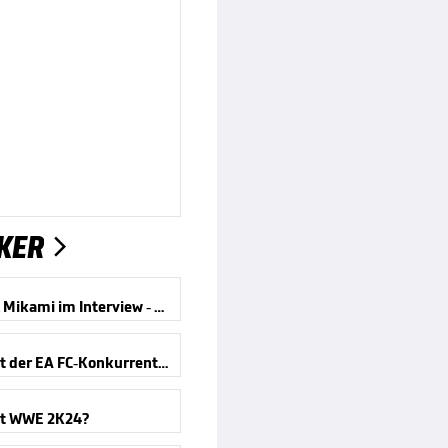
KER

Suda51 & Mikami im Interview - Shadows of the Damned: Hella Remastered
Was taugt der EA FC-Konkurrent UFL?
gt WWE 2K24?