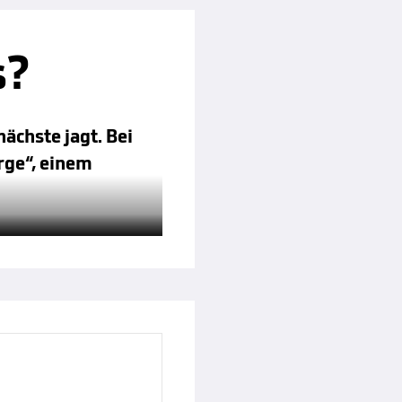
s?
nächste jagt. Bei
rge“, einem