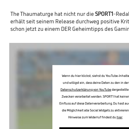
The Thaumaturge hat nicht nur die
SPORT1
-Redak
erhält seit seinem Release durchweg positive Kri
schon jetzt zu einem DER Geheimtipps des Gami
Wenn du hier klickst, siehst du YouTube-Inhalt
und willigst ein, dass deine Daten zu den in der
Datenschutzerklärung von YouTube
dargestellt
Zwecken verarbeitet werden. SPORT1 hat keine
Einfluss auf diese Datenverarbeitung. Du hast au
die Möglichkeit alle Social Widgets zu aktivieren
Hinweise zum Widerruf findest du
hier
.