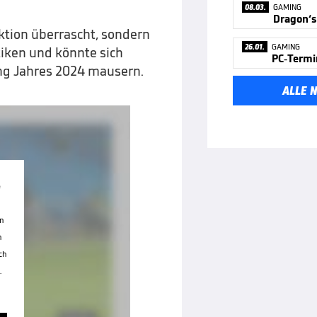
08.03.
GAMING
Dragon‘s
tion überrascht, sondern
26.01.
GAMING
tiken und könnte sich
ng Jahres 2024 mausern.
ALLE 
e
en
n
ch
.