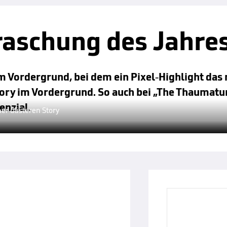
aschung des Jahre
im Vordergrund, bei dem ein Pixel-Highlight das 
Story im Vordergrund. So auch bei „The Thaumatu
enzial.
ner düsteren Story