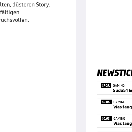
hlten, düsteren Story,
fältigen
ruchsvollen,
NEWSTIC
17.09.
GAMING
10.06.
GAMING
10.03.
GAMING
Was tau