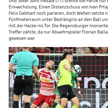
Und Joker John Iredale (71.) drehte die Partie nur
Einwechslung. Einen Distanzschuss von Ivan Prta
Felix Gebhart noch parieren, doch Wehen setzte n
Fünfmeterraum unter Bedrängnis an den Ball und
mit der Hacke ins Tor. Die Regensburger monierte
Treffer zählte, da nur Abwehrspieler Florian Ball
gewesen war.