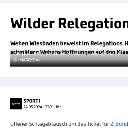
Wilder Relegatio
Wehen Wiesbaden beweist im Relegations-Hi
schmälern Wehens Hoffnungen auf den Klas
John Iredale traf für Wehen Wiesbaden kurios per Hacke
© IMAGO/Zink
SPORT1
24.05.2024 • 22:21 Uhr
Offener Schlagabtausch um das Ticket für
2. Bund