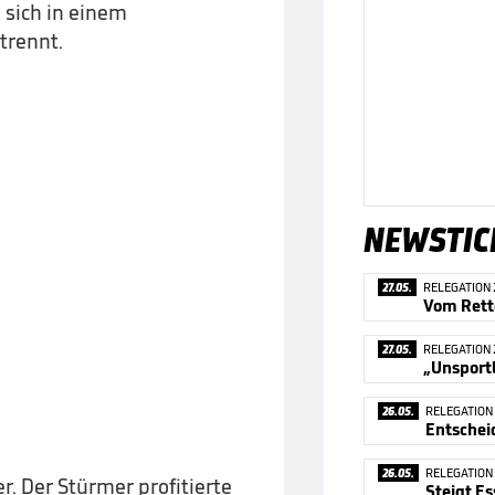
sich in einem
trennt.
NEWSTIC
27.05.
RELEGATION 
Vom Rett
27.05.
RELEGATION 
„Unsportl
26.05.
RELEGATION 
26.05.
RELEGATION 
r. Der Stürmer profitierte
Steigt Es