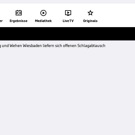




er
Ergebnisse
Mediathek
Live TV
Originals
g und Wehen Wiesbaden liefern sich offenen Schlagabtausch