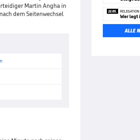
teidiger Martin Angha in
22.05.
RELEGATION 
ch nach dem Seitenwechsel
Wer legt 
ALLE 
am