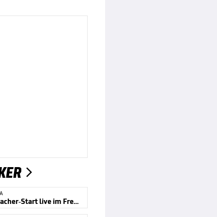
KER

GA
2. Liga: Kracher-Start live im Free-TV