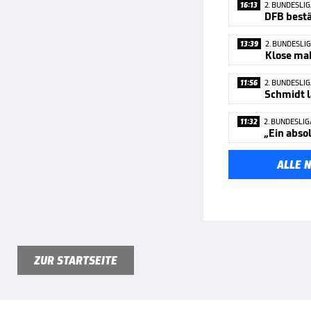
16:13
2. BUNDESLI
13:39
2. BUNDESLI
Klose mah
11:56
2. BUNDESLI
11:32
2. BUNDESLIG
„Ein abso
ALLE 
ZUR STARTSEITE