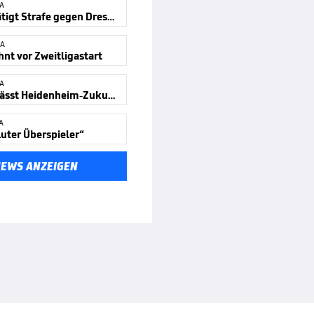
GA
DFB bestätigt Strafe gegen Dresden
GA
nt vor Zweitligastart
GA
Schmidt lässt Heidenheim-Zukunft offen
A
luter Überspieler“
NEWS ANZEIGEN