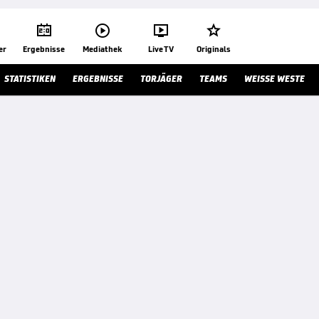




er
Ergebnisse
Mediathek
Live TV
Originals
STATISTIKEN
ERGEBNISSE
TORJÄGER
TEAMS
WEISSE WESTE