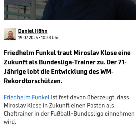
0
seconds
Daniel Höhn
of
2
19.07.2025 • 10:28 Uhr
minutes,
26
Friedhelm Funkel traut Miroslav Klose eine
seconds
Zukunft als Bundesliga-Trainer zu. Der 71-
Jährige lobt die Entwicklung des WM-
Rekordtorschützen.
Friedhelm Funkel
ist fest davon überzeugt, dass
Miroslav Klose in Zukunft einen Posten als
Cheftrainer in der Fußball-Bundesliga einnehmen
wird.