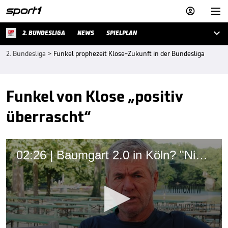



2. BUNDESLIGA
NEWS
SPIELPLAN
2. Bundesliga
>
Funkel prophezeit Klose-Zukunft in der Bundesliga
Funkel von Klose „positiv
überrascht“
02:26 | Baumgart 2.0 in Köln? "Nicht ganz so theatralisch"