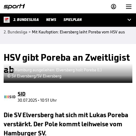



2. BUNDESLIGA
NEWS
SPIELPLAN
2. Bundesliga
>
Mit Kaufoption: Elversberg leiht Poreba vom HSV aus
HSV gibt Poreba an Zweitligist
ab
Aus Hamburg ausgeliehen: Elversberg holt Poreba (l.)
© SV Elversberg/SV Elversberg
SID
30.07.2025 • 10:51 Uhr
Die SV Elversberg hat sich mit Lukas Poreba
verstärkt. Der Pole kommt leihweise vom
Hamburger SV.