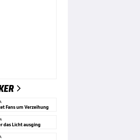
KER

A
tet Fans um Verzeihung
GA
r das Licht ausging
A