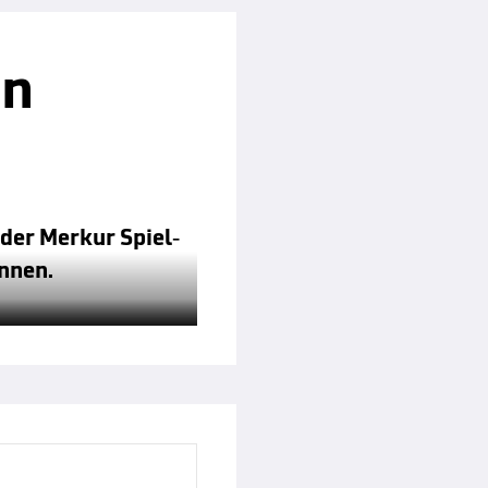
en
 der Merkur Spiel-
önnen.