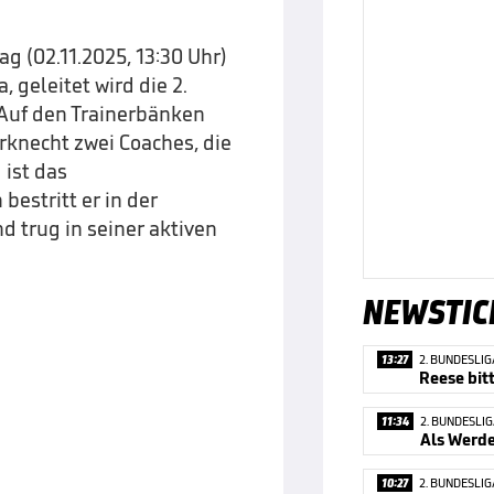
 (02.11.2025, 13:30 Uhr)
, geleitet wird die 2.
 Auf den Trainerbänken
rknecht zwei Coaches, die
ist das
bestritt er in der
d trug in seiner aktiven
NEWSTIC
13:27
2. BUNDESLIG
Reese bit
11:34
2. BUNDESLI
Als Werde
10:27
2. BUNDESLIG