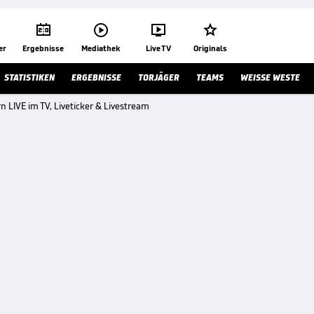




er
Ergebnisse
Mediathek
Live TV
Originals
STATISTIKEN
ERGEBNISSE
TORJÄGER
TEAMS
WEISSE WESTE
n LIVE im TV, Liveticker & Livestream