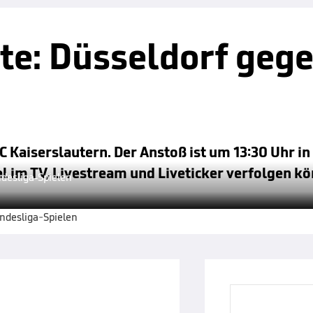
te: Düsseldorf geg
 Kaiserslautern. Der Anstoß ist um 13:30 Uhr in
el im TV, Livestream und Liveticker verfolgen k
desliga-Spielen