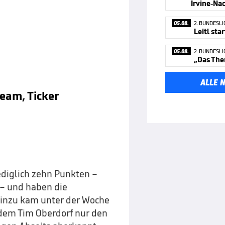
Irvine-Nac
05.08.
2. BUNDESLI
05.08.
2. BUNDESLI
„Das The
ALLE 
ream, Ticker
ediglich zehn Punkten –
 – und haben die
Hinzu kam unter der Woche
 dem Tim Oberdorf nur den