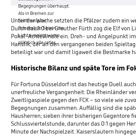
Unter der Woche setzten die Pfälzer zudem ein w
Durch das 1:0 bei Greuther Fürth zog die Elf von 
Pokal-Achtelfinale ein. Dreh- und Angelpunkt im A
Hanslik, der an den vergangenen beiden Spieltage
beteiligt war und damit ligaweit die Bestmarke hä
Historische Bilanz und späte Tore im Fo
Für Fortuna Düsseldorf ist das heutige Duell auch 
unerfreuliche Vergangenheit: Die Rheinländer ver
Zweitligaspiele gegen den FCK – so viele wie zuv
Begegnungen zusammen. Auffällig sind die späte
Hausherren; sieben ihrer bisherigen Gegentore fie
Schlussviertelstunde, darunter das 0:1 gegen Her
Minute der Nachspielzeit. Kaiserslautern hingegen