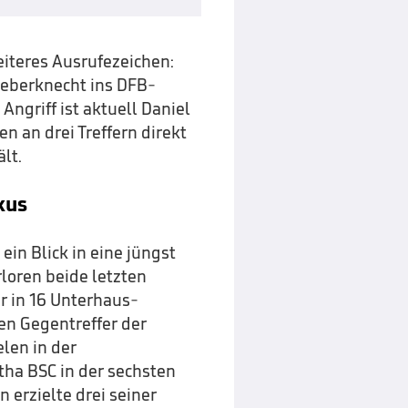
eiteres Ausrufezeichen:
Lieberknecht ins DFB-
ngriff ist aktuell Daniel
n an drei Treffern direkt
lt.
kus
ein Blick in eine jüngst
loren beide letzten
or in 16 Unterhaus-
n Gegentreffer der
len in der
tha BSC in der sechsten
 erzielte drei seiner