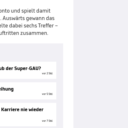
onto und spielt damit
13. Auswärts gewann das
lte dabei sechs Treffer –
auftritten zusammen.
lub der Super-GAU?
vor 2 Std.
eihung
vor 5 Std.
 Karriere nie wieder
vor 7 Std.