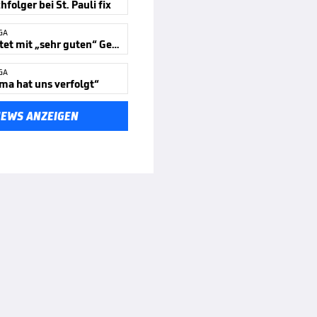
hfolger bei St. Pauli fix
GA
Leitl startet mit „sehr guten“ Gefühl
GA
ma hat uns verfolgt“
NEWS ANZEIGEN