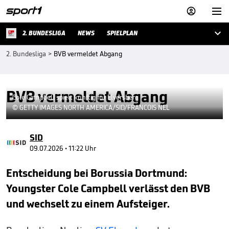



2. BUNDESLIGA
NEWS
SPIELPLAN
2. Bundesliga
>
BVB vermeldet Abgang
BVB vermeldet Abgang
Cole Campbell spielt künftig für Elversberg
© GETTY IMAGES NORTH AMERICA/SID/FRANCOIS NEL
SID
09.07.2026 • 11:22 Uhr
Entscheidung bei Borussia Dortmund:
Youngster Cole Campbell verlässt den BVB
und wechselt zu einem Aufsteiger.